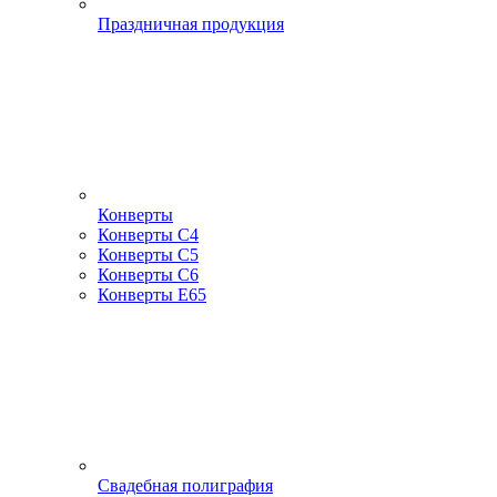
Праздничная продукция
Конверты
Конверты С4
Конверты С5
Конверты С6
Конверты Е65
Свадебная полиграфия