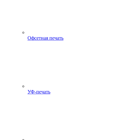
Офсетная печать
УФ-печать