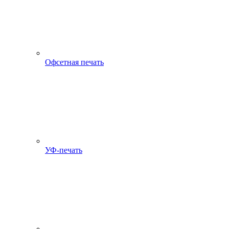
Офсетная печать
УФ-печать