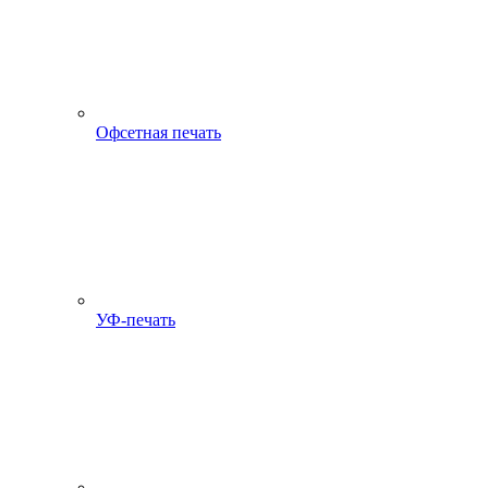
Офсетная печать
УФ-печать