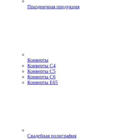
Праздничная продукция
Конверты
Конверты С4
Конверты С5
Конверты С6
Конверты Е65
Свадебная полиграфия