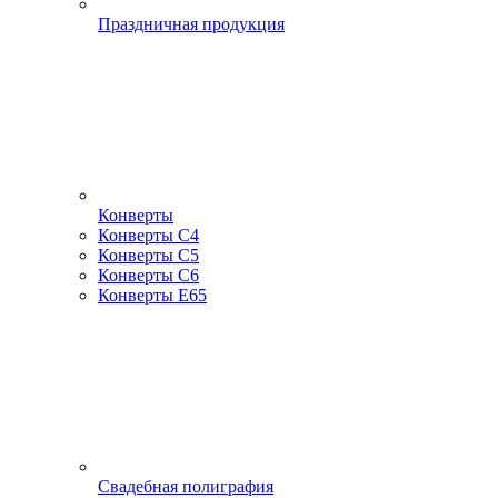
Праздничная продукция
Конверты
Конверты С4
Конверты С5
Конверты С6
Конверты Е65
Свадебная полиграфия