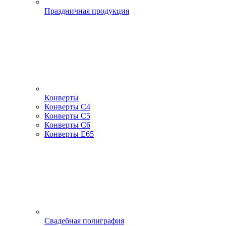
Праздничная продукция
Конверты
Конверты С4
Конверты С5
Конверты С6
Конверты Е65
Свадебная полиграфия