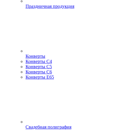
Праздничная продукция
Конверты
Конверты С4
Конверты С5
Конверты С6
Конверты Е65
Свадебная полиграфия