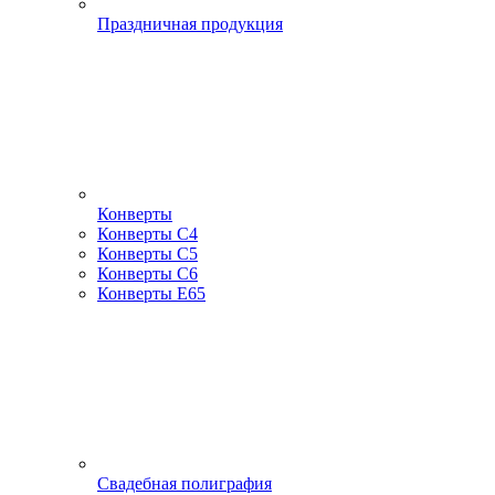
Праздничная продукция
Конверты
Конверты С4
Конверты С5
Конверты С6
Конверты Е65
Свадебная полиграфия