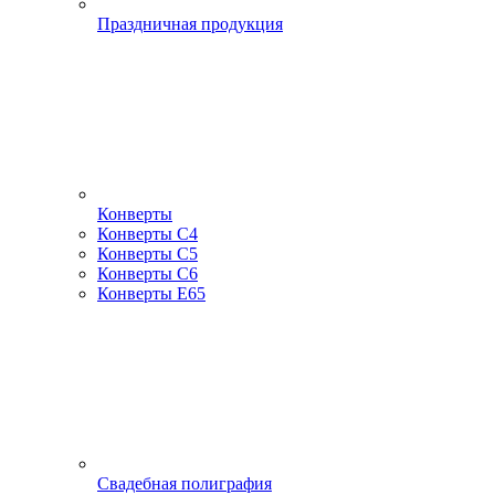
Праздничная продукция
Конверты
Конверты С4
Конверты С5
Конверты С6
Конверты Е65
Свадебная полиграфия