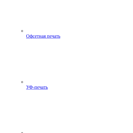
Офсетная печать
УФ-печать