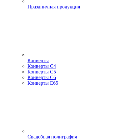
Праздничная продукция
Конверты
Конверты С4
Конверты С5
Конверты С6
Конверты Е65
Свадебная полиграфия