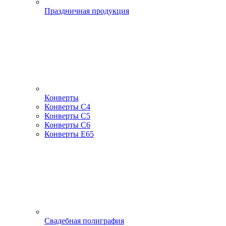
Праздничная продукция
Конверты
Конверты С4
Конверты С5
Конверты С6
Конверты Е65
Свадебная полиграфия