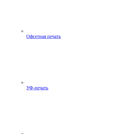
Офсетная печать
УФ-печать