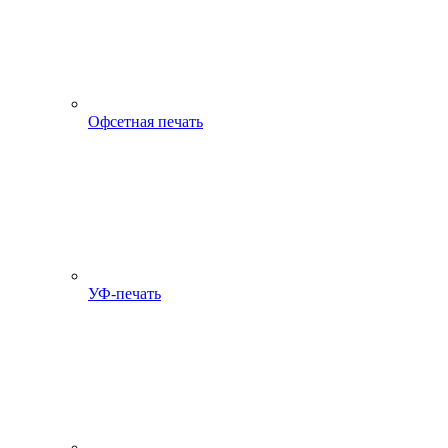
Офсетная печать
УФ-печать