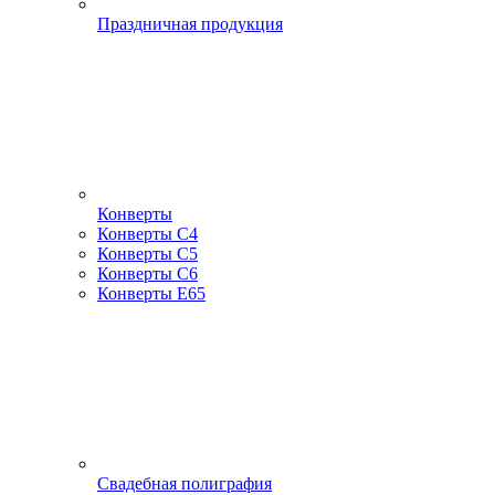
Праздничная продукция
Конверты
Конверты С4
Конверты С5
Конверты С6
Конверты Е65
Свадебная полиграфия