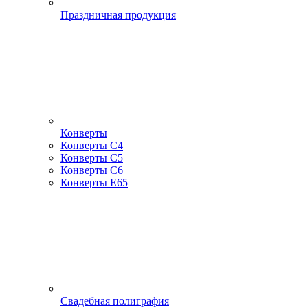
Праздничная продукция
Конверты
Конверты С4
Конверты С5
Конверты С6
Конверты Е65
Свадебная полиграфия