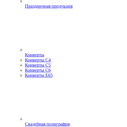
Праздничная продукция
Конверты
Конверты С4
Конверты С5
Конверты С6
Конверты Е65
Свадебная полиграфия