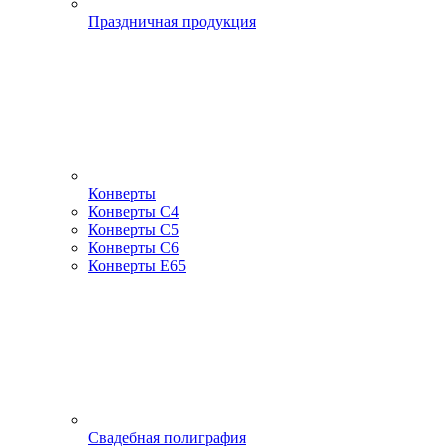
Праздничная продукция
Конверты
Конверты С4
Конверты С5
Конверты С6
Конверты Е65
Свадебная полиграфия