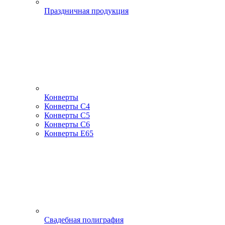
Праздничная продукция
Конверты
Конверты С4
Конверты С5
Конверты С6
Конверты Е65
Свадебная полиграфия