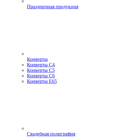
Праздничная продукция
Конверты
Конверты С4
Конверты С5
Конверты С6
Конверты Е65
Свадебная полиграфия