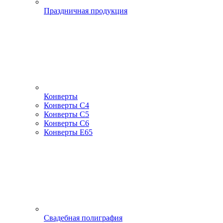
Праздничная продукция
Конверты
Конверты С4
Конверты С5
Конверты С6
Конверты Е65
Свадебная полиграфия