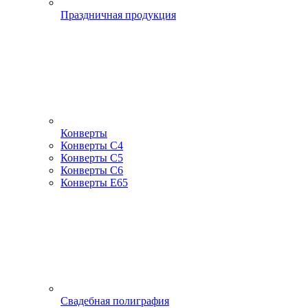
Праздничная продукция
Конверты
Конверты С4
Конверты С5
Конверты С6
Конверты Е65
Свадебная полиграфия