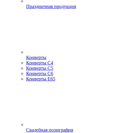
Праздничная продукция
Конверты
Конверты С4
Конверты С5
Конверты С6
Конверты Е65
Свадебная полиграфия