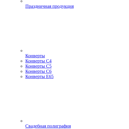
Праздничная продукция
Конверты
Конверты С4
Конверты С5
Конверты С6
Конверты Е65
Свадебная полиграфия