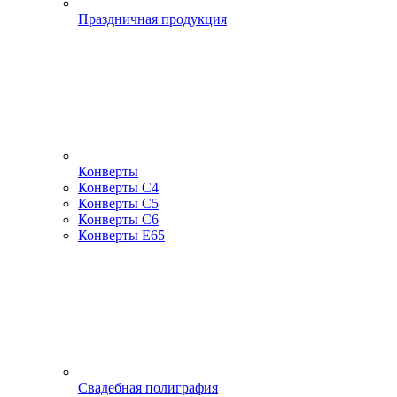
Праздничная продукция
Конверты
Конверты С4
Конверты С5
Конверты С6
Конверты Е65
Свадебная полиграфия