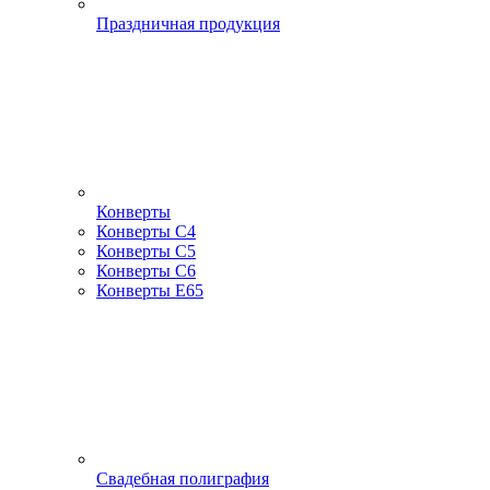
Праздничная продукция
Конверты
Конверты С4
Конверты С5
Конверты С6
Конверты Е65
Свадебная полиграфия