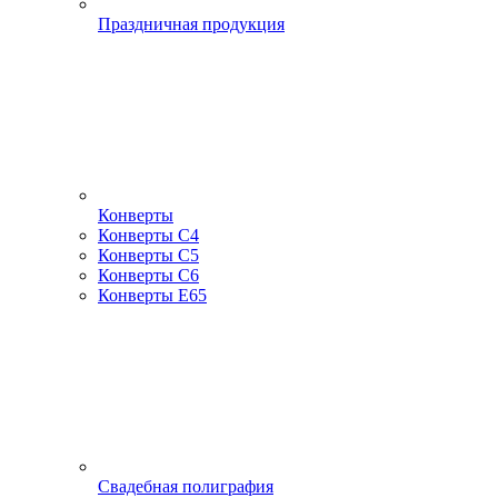
Праздничная продукция
Конверты
Конверты С4
Конверты С5
Конверты С6
Конверты Е65
Свадебная полиграфия