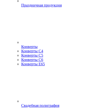
Праздничная продукция
Конверты
Конверты С4
Конверты С5
Конверты С6
Конверты Е65
Свадебная полиграфия