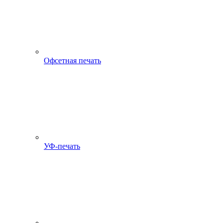
Офсетная печать
УФ-печать