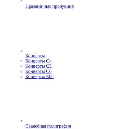
Праздничная продукция
Конверты
Конверты С4
Конверты С5
Конверты С6
Конверты Е65
Свадебная полиграфия