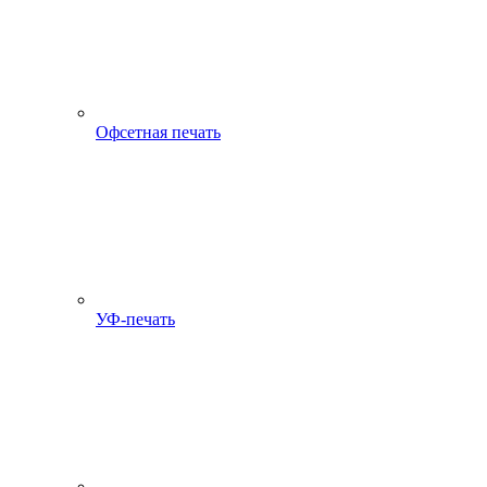
Офсетная печать
УФ-печать