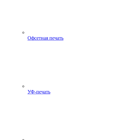
Офсетная печать
УФ-печать