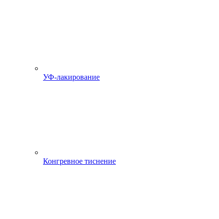
УФ-лакирование
Конгревное тиснение