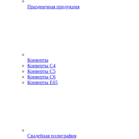
Праздничная продукция
Конверты
Конверты С4
Конверты С5
Конверты С6
Конверты Е65
Свадебная полиграфия