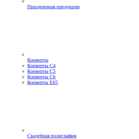
Праздничная продукция
Конверты
Конверты С4
Конверты С5
Конверты С6
Конверты Е65
Свадебная полиграфия