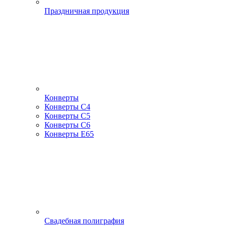
Праздничная продукция
Конверты
Конверты С4
Конверты С5
Конверты С6
Конверты Е65
Свадебная полиграфия