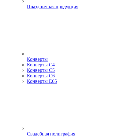
Праздничная продукция
Конверты
Конверты С4
Конверты С5
Конверты С6
Конверты Е65
Свадебная полиграфия