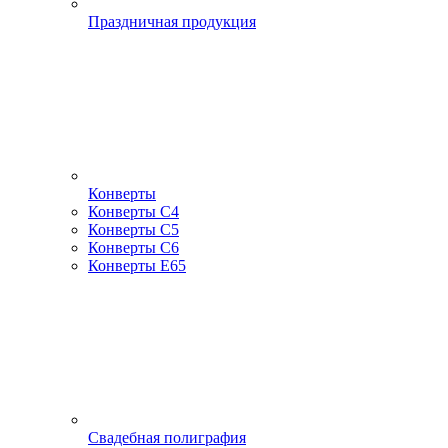
Праздничная продукция
Конверты
Конверты С4
Конверты С5
Конверты С6
Конверты Е65
Свадебная полиграфия