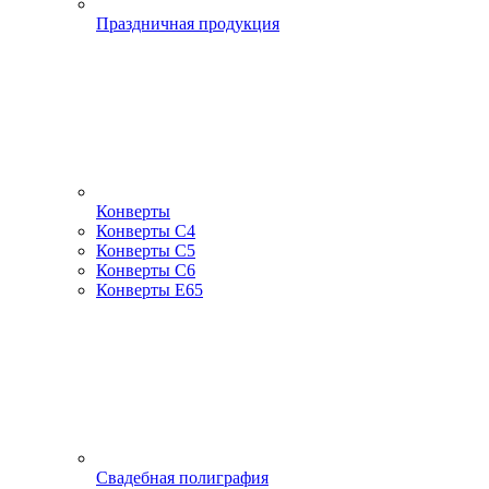
Праздничная продукция
Конверты
Конверты С4
Конверты С5
Конверты С6
Конверты Е65
Свадебная полиграфия