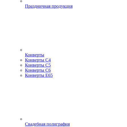
Праздничная продукция
Конверты
Конверты С4
Конверты С5
Конверты С6
Конверты Е65
Свадебная полиграфия