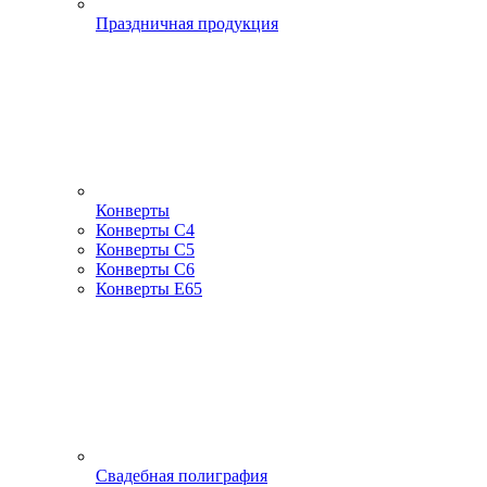
Праздничная продукция
Конверты
Конверты С4
Конверты С5
Конверты С6
Конверты Е65
Свадебная полиграфия