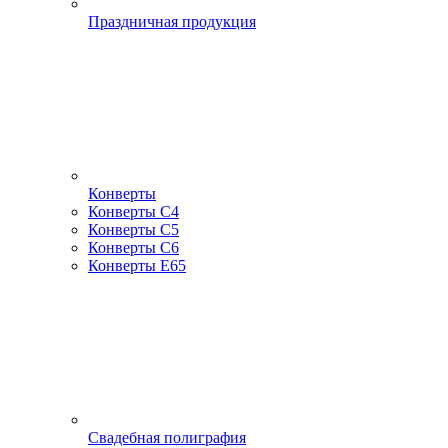
Праздничная продукция
Конверты
Конверты С4
Конверты С5
Конверты С6
Конверты Е65
Свадебная полиграфия