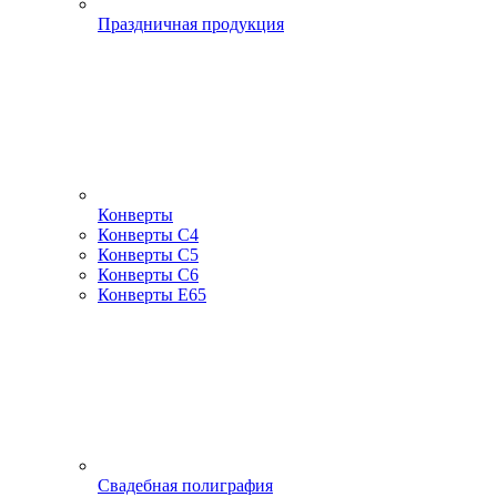
Праздничная продукция
Конверты
Конверты С4
Конверты С5
Конверты С6
Конверты Е65
Свадебная полиграфия