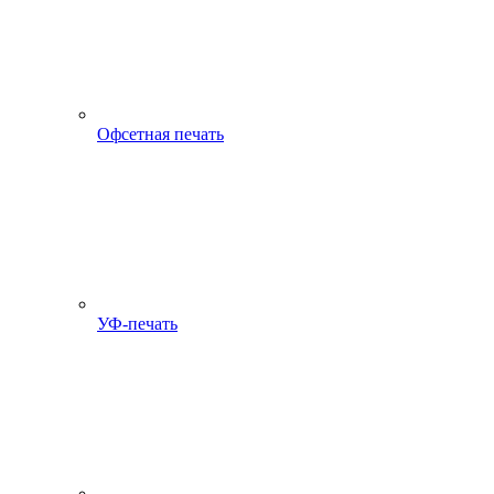
Офсетная печать
УФ-печать