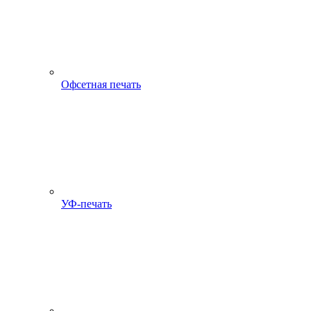
Офсетная печать
УФ-печать