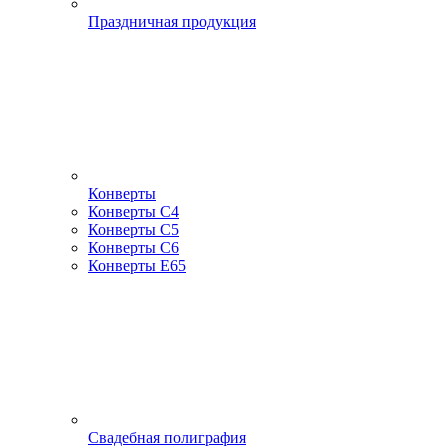
Праздничная продукция
Конверты
Конверты С4
Конверты С5
Конверты С6
Конверты Е65
Свадебная полиграфия