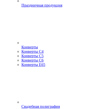
Праздничная продукция
Конверты
Конверты С4
Конверты С5
Конверты С6
Конверты Е65
Свадебная полиграфия