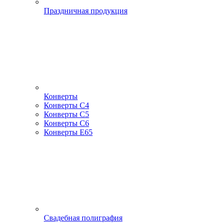
Праздничная продукция
Конверты
Конверты С4
Конверты С5
Конверты С6
Конверты Е65
Свадебная полиграфия