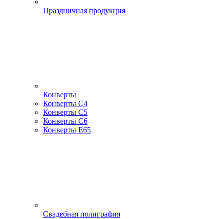
Праздничная продукция
Конверты
Конверты С4
Конверты С5
Конверты С6
Конверты Е65
Свадебная полиграфия