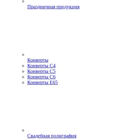
Праздничная продукция
Конверты
Конверты С4
Конверты С5
Конверты С6
Конверты Е65
Свадебная полиграфия